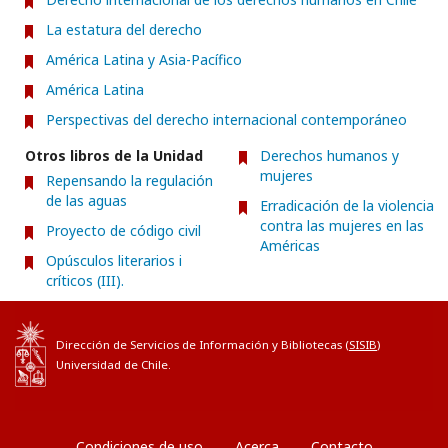
La estatura del derecho
América Latina y Asia-Pacífico
América Latina
Perspectivas del derecho internacional contemporáneo
Otros libros de la Unidad
Derechos humanos y
mujeres
Repensando la regulación
de las aguas
Erradicación de la violencia
contra las mujeres en las
Proyecto de código civil
Américas
Opúsculos literarios i
críticos (III).
Dirección de Servicios de Información y Bibliotecas (
SISIB
)
Universidad de Chile.
Condiciones de uso
Acerca
Contacto