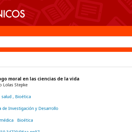
logo moral en las ciencias de la vida
o Lolas Stepke
a salud
, Bioética
a de Investigación y Desarrollo
 médica
Bioética
g/10.34720/06za-pp97