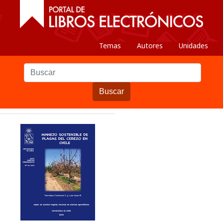
Temas
Autores
Unidades
Buscar