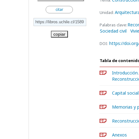
Tema:
citar
Arquitectur
Unidad:
Recon
Palabras clave:
Sociedad civil
Vivi
copiar
https://doi.or
DOI:
Tabla de contenid
Introducción.
Reconstrucci
Capital socia
Memorias y 
Reconstrucció
Anexos