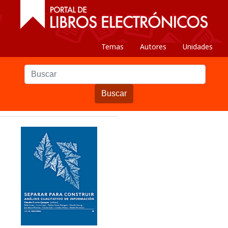
Temas
Autores
Unidades
Buscar