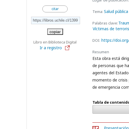
Lugar de publicación:
citar
Salud públic
Tema:
Traum
Palabras clave:
Víctimas de terror
copiar
https://doi.or
DOI:
Libro en Biblioteca Digital
Ir a registro
Resumen
Esta obra está diri
de personas que han
agentes del Estado.
momento de crisis 
de emergencia como
Tabla de contenid
Presentación