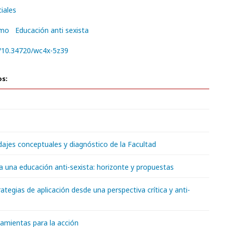
iales
smo
Educación anti sexista
g/10.34720/wc4x-5z39
os:
dajes conceptuales y diagnóstico de la Facultad
ia una educación anti-sexista: horizonte y propuestas
trategias de aplicación desde una perspectiva crítica y anti-
ramientas para la acción