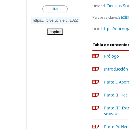
Ciencias Soc
Unidad:
citar
Sexi
Palabras clave:
https://doi.or
DOI:
copiar
Tabla de contenid
Prólogo
Introducción
Parte I. Abor
Parte II. Hac
Parte III. Es
sexista
Parte IV. Her