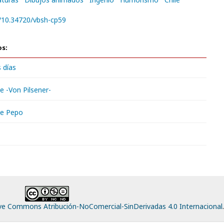
g/10.34720/vbsh-cp59
os:
s días
e -Von Pilsener-
de Pepo
ive Commons Atribución-NoComercial-SinDerivadas 4.0 Internacional
.