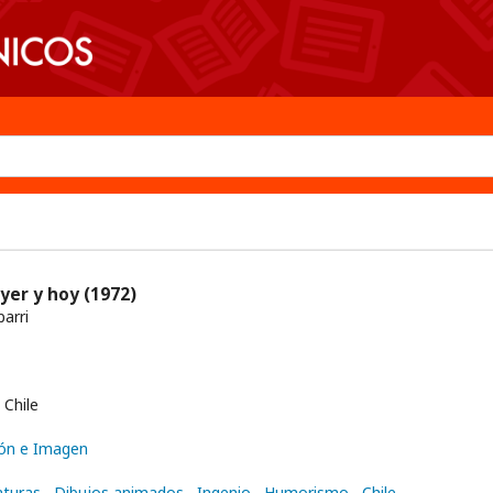
ayer y hoy
(1972)
barri
Chile
ón e Imagen
aturas
Dibujos animados
Ingenio
Humorismo
Chile