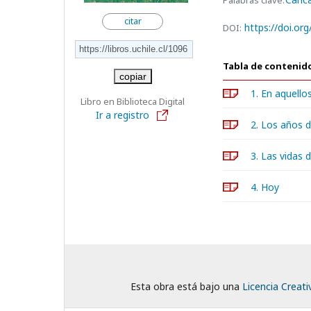
Palabras clave:
citar
https://doi.or
DOI:
Tabla de contenid
copiar
1. En aquello
Libro en Biblioteca Digital
Ir a registro
2. Los años d
3. Las vidas 
4. Hoy
Esta obra está bajo una
Licencia Creat