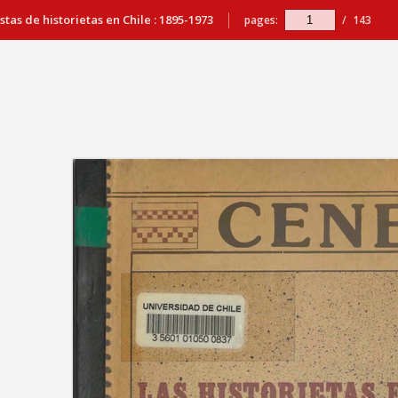
stas de historietas en Chile : 1895-1973
pages:
/
143