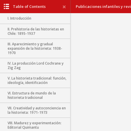
Table of Contents
Publicaciones infantiles y revi
I. Introducción
II. Prehistoria de las historietas en
Chile: 1895-1937
III. Aparecimiento y gradual
expansión de la historieta: 1938-
1970
IV. La producción Lord Cochrane y
Zig Zag
V. La historieta tradicional: función,
ideología, identificación
VI. Estructura de mundo de la
historieta tradicional
VII. Creatividad y autoconciencia en
la historieta: 1971-1973
VIII. Madurez y experimentación:
Editorial Quimantu