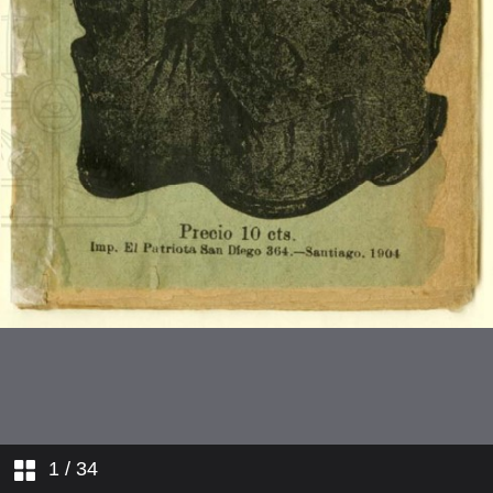
Carta de amor: un joven para una
niña
¡Quejas de un alma...!
Deseo
Gran contrapunto entre un huaso i
un futre
Correrías de placer i orjía
perjudicial conquistas e increible
Pleito de dos niñas por un joven
Deseo de un poeta
Índice
1
/ 34