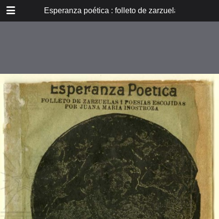
DOWNLOAD
Esperanza poética : folleto de zarzuelas i poesías
E_PP_118.pdf
20.1 MB
TABLE OF CONTENTS
Los carboneros
Delirios [para quien yo se...]
¡Frenesí!... [para el álbum de la
Sta. Blanca Rosa V.]
La poupé
Delirios de un loco [para ella...]
Pasión ardiente
Carta de una niña a un joven