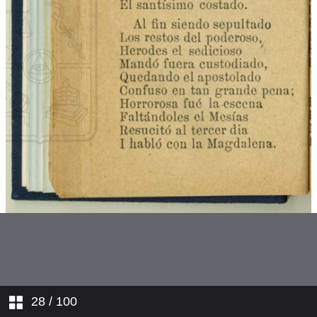
La Pasión. Estando Cristo en el
huerto...
La Pasión. Un atrevido soldado...
La Pasión. Por qué es tanta
tiranía?...
Un sueño penoso
Adán
Caín i Abel
La travesía de los tres Reyes
Magos
Contrarresto
28
/ 100