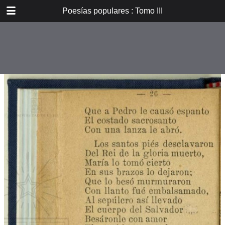
DOWNLOAD
Poesías populares : Tomo III
E_PP_059.pdf
59.9 MB
TABLE OF CONTENTS
Introducción
Don B. Vicuña Mackenna
Oradores i poetas
Verdad eterna de María
A la Cruz
La Cruz
La Pasión. De tres meses el
autor...