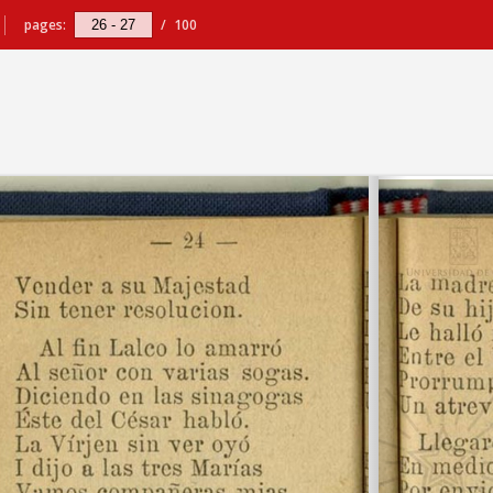
pages:
/
100