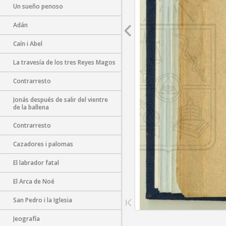
Un sueño penoso
Adán
Caín i Abel
La travesía de los tres Reyes Magos
Contrarresto
Jonás después de salir del vientre
de la ballena
Contrarresto
Cazadores i palomas
El labrador fatal
El Arca de Noé
San Pedro i la Iglesia
Jeografía