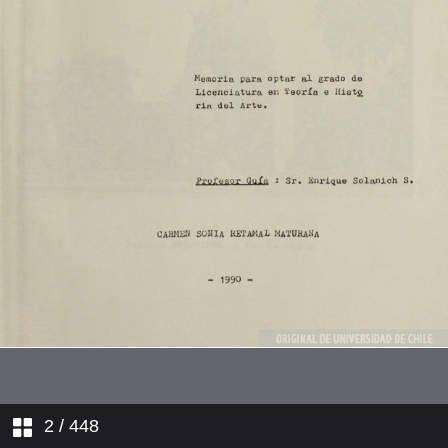
7. Escultura en piedra
8. Escultura en madera
9. Escultura en metal
10. Plano del Cementerio General
de Santiago
11. Esculturas en el Cementerio
General de Santiago
12. Historia de la escultura en
Chile
13. Soluciones
14. Sugerencias
2
/ 448