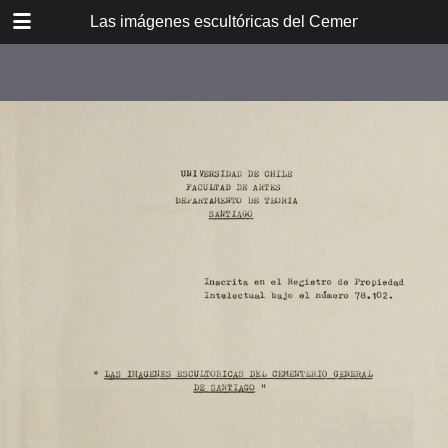
DOWNLOAD
Las imágenes escultóricas del Cementerio Genera
imagenes_escultoricas_t1.pdf
225 MB
TABLE OF CONTENTS
1. Introducción
2. Sintesis historica del Cementerio
General de Santiago
3. Nociones acerca del termino -
escultura-
4. Elementos plásticos de la
escultura
5. Ejecución en el trabajo de los
materiales
6. Modelado en barro