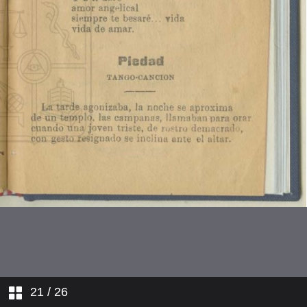
Veinticinco limones
Se va la lancha
Para ti
Piedad
21
/ 26