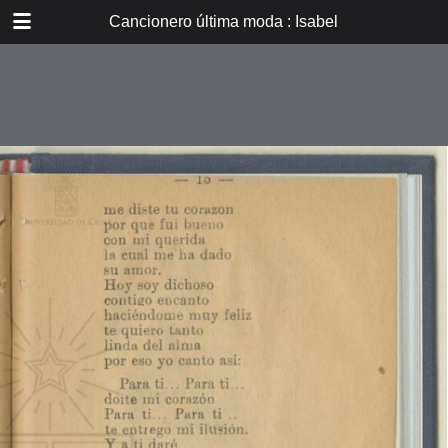
DOWNLOAD
Cancionero última moda : Isabel
E_PP_032.pdf
14.8 MB
TABLE OF CONTENTS
Isabel
Lechuza
Poema de amor
Ramona
Pobrecito indio
Humitas calientes
Las pelotas de carey