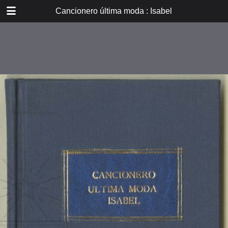
DOWNLOAD
Cancionero última moda : Isabel
E_PP_032.pdf
14.8 MB
TABLE OF CONTENTS
Isabel
Lechuza
Poema de amor
Ramona
Pobrecito indio
Humitas calientes
Las pelotas de carey