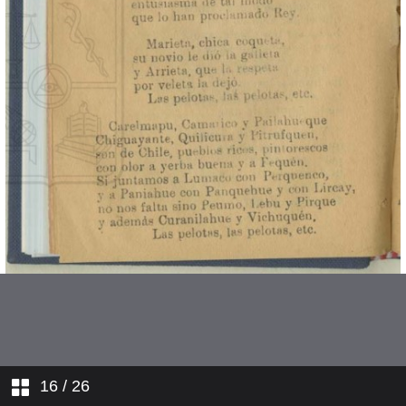
Veinticinco limones
Se va la lancha
Para ti
Piedad
16
/ 26