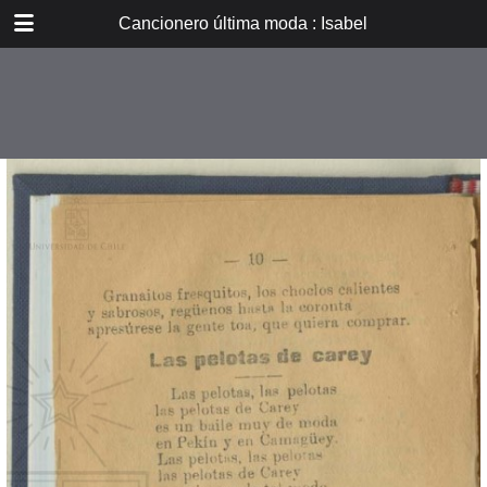
DOWNLOAD
Cancionero última moda : Isabel
E_PP_032.pdf
14.8 MB
TABLE OF CONTENTS
Isabel
Lechuza
Poema de amor
Ramona
Pobrecito indio
Humitas calientes
Las pelotas de carey