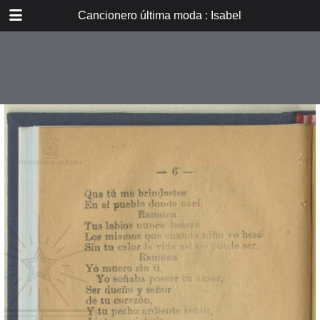
DOWNLOAD
Cancionero última moda : Isabel
E_PP_032.pdf
14.8 MB
TABLE OF CONTENTS
Isabel
Lechuza
Poema de amor
Ramona
Pobrecito indio
Humitas calientes
Las pelotas de carey