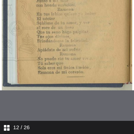
Veinticinco limones
Se va la lancha
Para ti
Piedad
12
/ 26