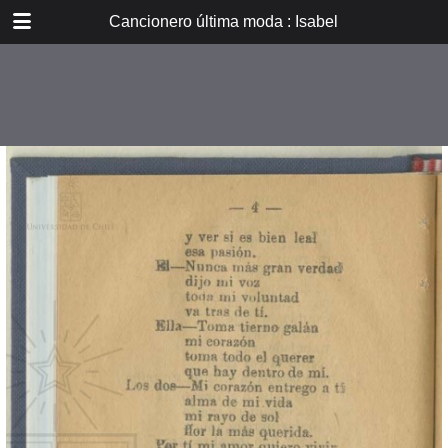
DOWNLOAD
Cancionero última moda : Isabel
E_PP_032.pdf
14.8 MB
TABLE OF CONTENTS
Isabel
Lechuza
Poema de amor
Ramona
Pobrecito indio
Humitas calientes
Las pelotas de carey