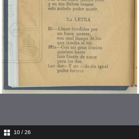
Veinticinco limones
Se va la lancha
Para ti
Piedad
10
/ 26