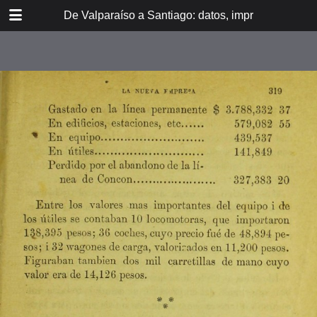
DOWNLOAD
De Valparaíso a Santiago: datos, impresiones, noti
De Valpara.pdf
213 MB
TABLE OF CONTENTS
Itinerario del ferrocarril de
Valparaíso a Santiago
espresamente grabado en Paris en
madera para esta obra
Dedicatoria
A los viajeros
En la Estación de Valparaíso
El banquete de inauguración i el
Viña del Mar
motín de Oyarce
Bosquejo histórico
El Salto