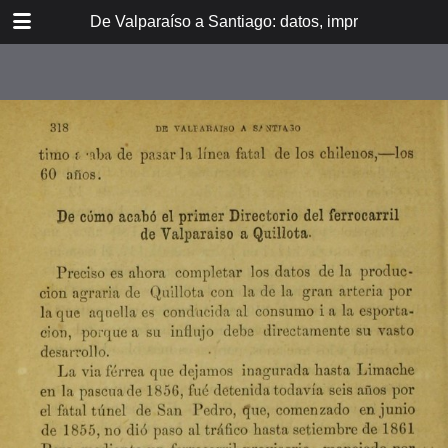
DOWNLOAD
De Valparaíso a Santiago: datos, impresiones, noti
De Valpara.pdf
213 MB
TABLE OF CONTENTS
Itinerario del ferrocarril de
Valparaíso a Santiago
espresamente grabado en Paris en
madera para esta obra
Dedicatoria
A los viajeros
En la Estación de Valparaíso
El banquete de inauguración i el
Viña del Mar
motín de Oyarce
Bosquejo histórico
El Salto