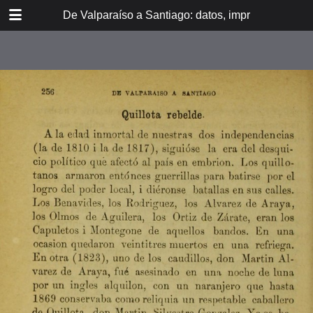
DOWNLOAD
De Valparaíso a Santiago: datos, impresiones, noti
De Valpara.pdf
213 MB
TABLE OF CONTENTS
Itinerario del ferrocarril de
Valparaíso a Santiago
espresamente grabado en Paris en
madera para esta obra
Dedicatoria
A los viajeros
En la Estación de Valparaíso
El banquete de inauguración i el
Viña del Mar
motín de Oyarce
Bosquejo histórico
El Salto