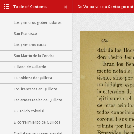
Quillota
Table of Contents
De Valparaíso a Santiago: dato
Reseña histórica
Los primeros gobernadores
San Francisco
Los primeros curas
San Martin de la Concha
El llano de Gallardo
La nobleza de Quillota
Los franceses en Quillota
Las armas reales de Quillota
El Cabildo colonial
El correjimiento de Quillota
Quillota en el primer año del