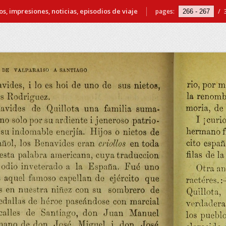
s, impresiones, noticias, episodios de viaje
pages:
/