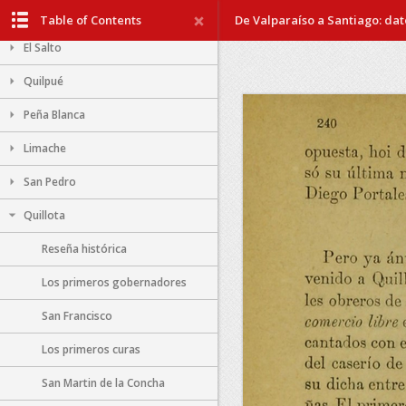
Viña del Mar
Table of Contents
De Valparaíso a Santiago: dato
El Salto
Quilpué
Peña Blanca
Limache
San Pedro
Quillota
Reseña histórica
Los primeros gobernadores
San Francisco
Los primeros curas
San Martin de la Concha