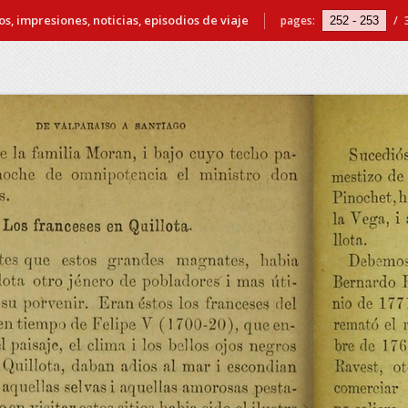
s, impresiones, noticias, episodios de viaje
pages:
/