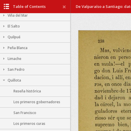
En la Estación de Valparaíso
Table of Contents
De Valparaíso a Santiago: dato
Viña del Mar
El Salto
Quilpué
Peña Blanca
Limache
San Pedro
Quillota
Reseña histórica
Los primeros gobernadores
San Francisco
Los primeros curas