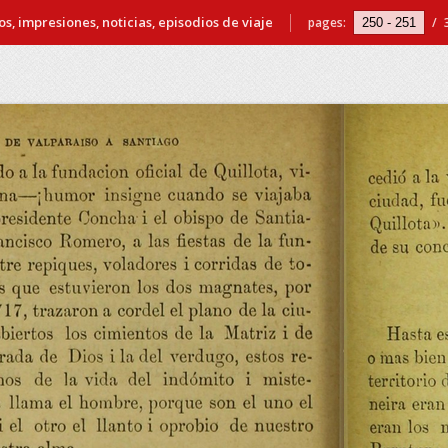
s, impresiones, noticias, episodios de viaje
pages:
/