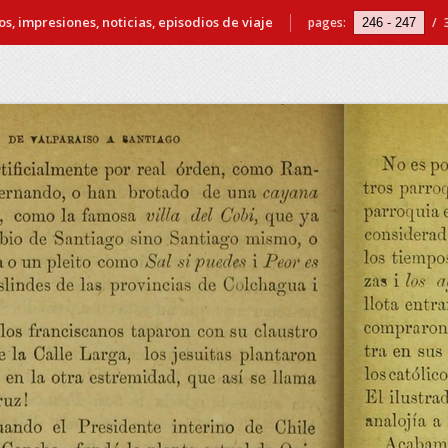
s, impresiones, noticias, episodios de viaje
pages:
/