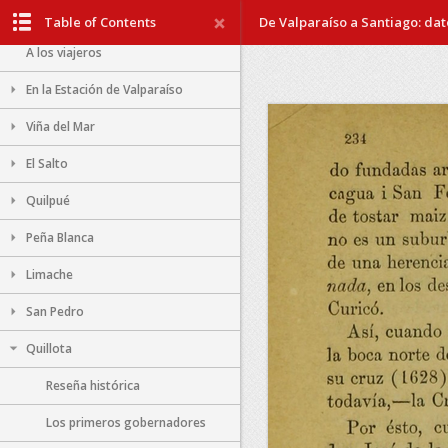
Dedicatoria
Table of Contents
De Valparaíso a Santiago: dato
A los viajeros
En la Estación de Valparaíso
Viña del Mar
El Salto
Quilpué
Peña Blanca
Limache
San Pedro
Quillota
Reseña histórica
Los primeros gobernadores