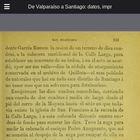
DOWNLOAD
De Valparaíso a Santiago: datos, impresiones, noti
De Valpara.pdf
213 MB
TABLE OF CONTENTS
Itinerario del ferrocarril de
Valparaíso a Santiago
espresamente grabado en Paris en
madera para esta obra
Dedicatoria
A los viajeros
En la Estación de Valparaíso
El banquete de inauguración i el
Viña del Mar
motín de Oyarce
Bosquejo histórico
El Salto