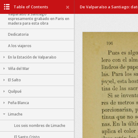
Table of Contents
De Valparaíso a Santiago: dato
Itinerario del ferrocarril de
Valparaíso a Santiago
espresamente grabado en Paris en
madera para esta obra
Dedicatoria
A los viajeros
En la Estación de Valparaíso
Viña del Mar
El Salto
Quilpué
Peña Blanca
Limache
Los seis nombres de Limache
El Santo Cristo