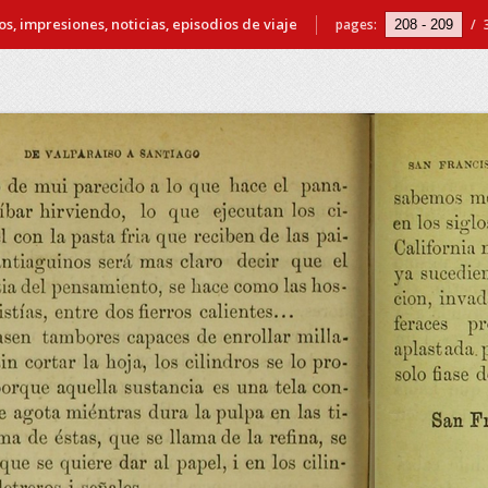
s, impresiones, noticias, episodios de viaje
pages:
/