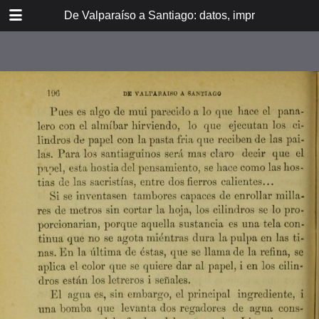
DOWNLOAD
De Valparaíso a Santiago: datos, impresiones, noti
De Valpara.pdf
213 MB
TABLE OF CONTENTS
Itinerario del ferrocarril de
Valparaíso a Santiago
espresamente grabado en Paris en
madera para esta obra
Dedicatoria
A los viajeros
En la Estación de Valparaíso
El banquete de inauguración i el
Viña del Mar
motín de Oyarce
Bosquejo histórico
El Salto