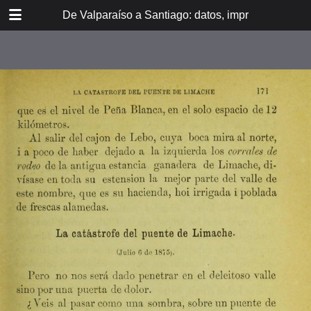
DOWNLOAD
De Valparaíso a Santiago: datos, impresiones, noti
De Valpara.pdf
213 MB
TABLE OF CONTENTS
Itinerario del ferrocarril de
Valparaíso a Santiago
espresamente grabado en Paris en
madera para esta obra
Dedicatoria
A los viajeros
En la Estación de Valparaíso
El banquete de inauguración i el
Viña del Mar
motín de Oyarce
Bosquejo histórico
El Salto