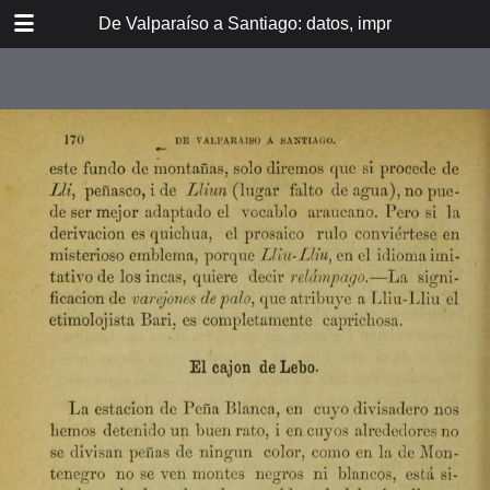
DOWNLOAD
De Valparaíso a Santiago: datos, impresiones, noti
De Valpara.pdf
213 MB
TABLE OF CONTENTS
Itinerario del ferrocarril de
Valparaíso a Santiago
espresamente grabado en Paris en
madera para esta obra
Dedicatoria
A los viajeros
En la Estación de Valparaíso
El banquete de inauguración i el
Viña del Mar
motín de Oyarce
Bosquejo histórico
El Salto