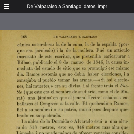
DOWNLOAD
De Valparaíso a Santiago: datos, impresiones, noti
De Valpara.pdf
213 MB
TABLE OF CONTENTS
Itinerario del ferrocarril de
Valparaíso a Santiago
espresamente grabado en Paris en
madera para esta obra
Dedicatoria
A los viajeros
En la Estación de Valparaíso
El banquete de inauguración i el
Viña del Mar
motín de Oyarce
Bosquejo histórico
El Salto