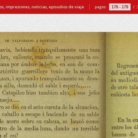
s, impresiones, noticias, episodios de viaje
pages:
/