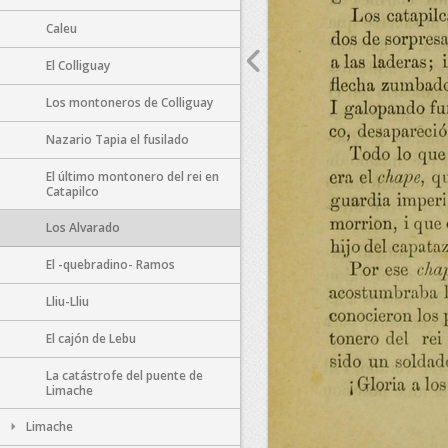
Caleu
El Colliguay
Los montoneros de Colliguay
Nazario Tapia el fusilado
El último montonero del rei en
Catapilco
Los Alvarado
El -quebradino- Ramos
Lliu-Lliu
El cajón de Lebu
La catástrofe del puente de
Limache
Limache