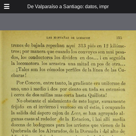
DOWNLOAD
De Valparaíso a Santiago: datos, impresiones, noti
De Valpara.pdf
213 MB
TABLE OF CONTENTS
Itinerario del ferrocarril de
Valparaíso a Santiago
espresamente grabado en Paris en
madera para esta obra
Dedicatoria
A los viajeros
En la Estación de Valparaíso
El banquete de inauguración i el
Viña del Mar
motín de Oyarce
Bosquejo histórico
El Salto