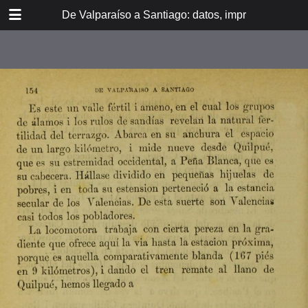
DOWNLOAD
De Valparaíso a Santiago: datos, impresiones, noti
De Valpara.pdf
213 MB
TABLE OF CONTENTS
Itinerario del ferrocarril de
Valparaíso a Santiago
espresamente grabado en Paris en
madera para esta obra
Dedicatoria
A los viajeros
En la Estación de Valparaíso
El banquete de inauguración i el
Viña del Mar
motín de Oyarce
Bosquejo histórico
El Salto