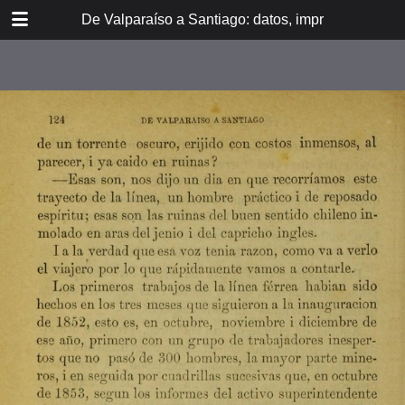
DOWNLOAD
De Valparaíso a Santiago: datos, impresiones, noti
De Valpara.pdf
213 MB
TABLE OF CONTENTS
Itinerario del ferrocarril de
Valparaíso a Santiago
espresamente grabado en Paris en
madera para esta obra
Dedicatoria
A los viajeros
En la Estación de Valparaíso
El banquete de inauguración i el
Viña del Mar
motín de Oyarce
Bosquejo histórico
El Salto