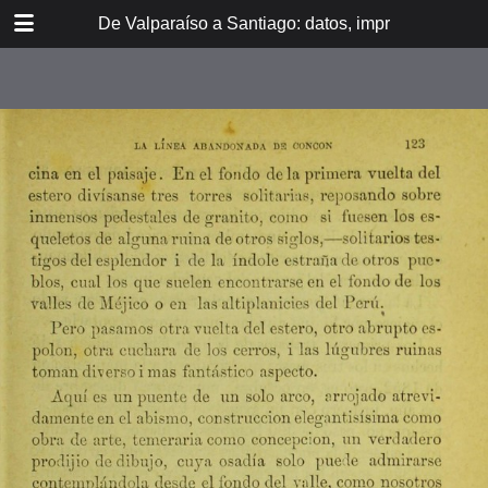
DOWNLOAD
De Valparaíso a Santiago: datos, impresiones, noti
De Valpara.pdf
213 MB
TABLE OF CONTENTS
Itinerario del ferrocarril de
Valparaíso a Santiago
espresamente grabado en Paris en
madera para esta obra
Dedicatoria
A los viajeros
En la Estación de Valparaíso
El banquete de inauguración i el
Viña del Mar
motín de Oyarce
Bosquejo histórico
El Salto