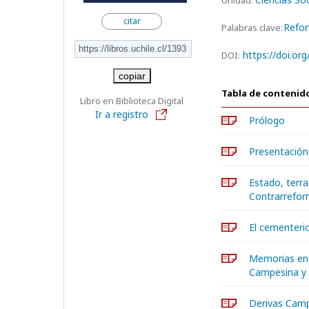
Unidad:
citar
Refor
Palabras clave:
https://doi.or
DOI:
copiar
Tabla de contenid
Libro en Biblioteca Digital
Ir a registro
Prólogo
Presentación
Estado, terra
Contrarrefo
El cementerio
Memorias enco
Campesina y 
Derivas Camp