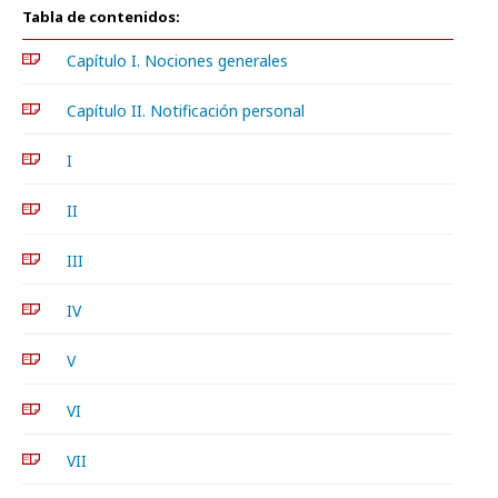
Tabla de contenidos:
Capítulo I. Nociones generales
Capítulo II. Notificación personal
I
II
III
IV
V
VI
VII