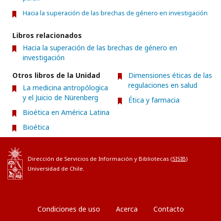
Hacia la superación de las brechas de género en investigación
Libros relacionados
Hacia la superación de las brechas de género en
investigación
Otros libros de la Unidad
Dimensiones éticas de las
regulaciones en salud
La medicina antropólogica
y el Juicio de Nürenberg
Ética y farmacia
Bioética en América Latina
Bioética
Dirección de Servicios de Información y Bibliotecas (
SISIB
)
Universidad de Chile.
Condiciones de uso
Acerca
Contacto