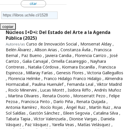
citar
copiar
Núcleos I+D+i: Del Estado del Arte a la Agenda
Pública
(2025)
Curso de Innovación Social , Monserrat Alday ,
Autores/as
Belén Álvarez , Allison Arias , Constanza Ávila , Francisca
Bernal , Paz Bueno , Javiera Candia , Florencia Carrizo , José
Carrizo , Galia Carvajal , Ornella Casareggio , Nayhara
Contreras , Natalia Córdova , Kiomara Escanilla , Francisca
Espinoza , Millaray Farías , Genesis Flores , Victoria Galleguillos
, Florencia Helmke , Franco Hidalgo Franco Hidalgo , Almendra
Hormazabal , Paulina Huenulef , Fernanda Leal , Viktor Madrid
, Rocío Minervini , Lucas Montt , Isidora Riffo , Andrés Muñoz
, Martina Olivares , Renata Osorio , Monserratt Pezo , Felipe
Pezoa , Francisca Pinto , Darío Piña , Renata Quijada ,
Antonia Ramírez , Rocío Rojas , Ángel Ruiz , Martín Ruiz , Ana
Sol Saldías , Gastón Sánchez , Eileen Segovia , Catalina Silva ,
Tabata Tapia , Víctor Valenzuela , Dionise Vargas , Daniela
Vásquez , Paz Vásquez , Yarella Veas , Matías Velásquez ,