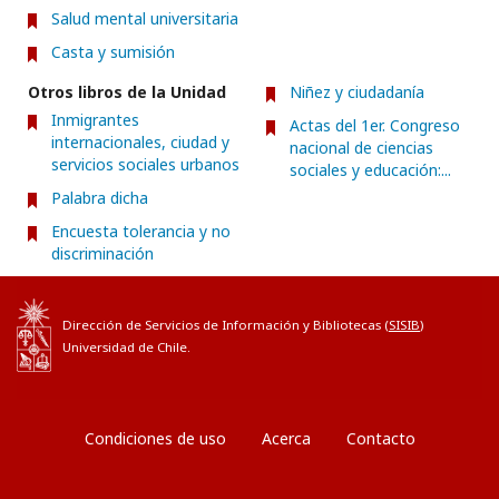
Salud mental universitaria
Casta y sumisión
Otros libros de la Unidad
Niñez y ciudadanía
Inmigrantes
Actas del 1er. Congreso
internacionales, ciudad y
nacional de ciencias
servicios sociales urbanos
sociales y educación:...
Palabra dicha
Encuesta tolerancia y no
discriminación
Dirección de Servicios de Información y Bibliotecas (
SISIB
)
Universidad de Chile.
Condiciones de uso
Acerca
Contacto