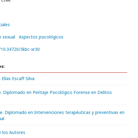
iales
 sexual
Aspectos psicológicos
g/10.34720/3kbc-xr30
os:
 Elías Escaff Silva
e. Diplomado en Peritaje Psicológico Forense en Delitos
e. Diplomado en Intervenciones terapéuticas y preventivas en
ual
y los Autores