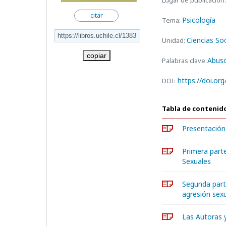
Lugar de publicación:
citar
Psicología
Tema:
Ciencias Soc
Unidad:
copiar
Abuso
Palabras clave:
https://doi.or
DOI:
Tabla de contenid
Presentación.
Primera part
Sexuales
Segunda part
agresión sex
Las Autoras 