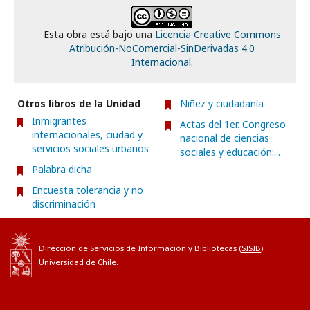
Esta obra está bajo una
Licencia Creative Commons
Atribución-NoComercial-SinDerivadas 4.0
Internacional
.
Otros libros de la Unidad
Niñez y ciudadanía
Inmigrantes
Actas del 1er. Congreso
internacionales, ciudad y
nacional de ciencias
servicios sociales urbanos
sociales y educación:...
Palabra dicha
Encuesta tolerancia y no
discriminación
Dirección de Servicios de Información y Bibliotecas (
SISIB
)
Universidad de Chile.