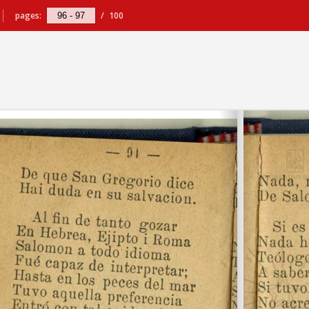
pages:
/
100