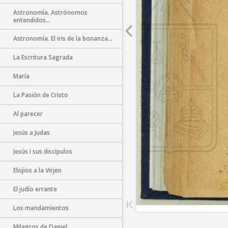
Astronomía. Astrónomos
entendidos...
Astronomía. El iris de la bonanza...
La Escritura Sagrada
María
La Pasión de Cristo
Al parecer
Jesús a Judas
Jesús i sus discípulos
Elojios a la Virjen
El judío errante
Los mandamientos
Milagros de Daniel