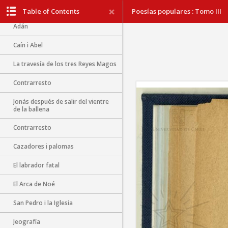
Un sueño penoso
Table of Contents
Poesías populares : Tomo III
Adán
Caín i Abel
La travesía de los tres Reyes Magos
Contrarresto
Jonás después de salir del vientre
de la ballena
Contrarresto
Cazadores i palomas
El labrador fatal
El Arca de Noé
San Pedro i la Iglesia
Jeografía