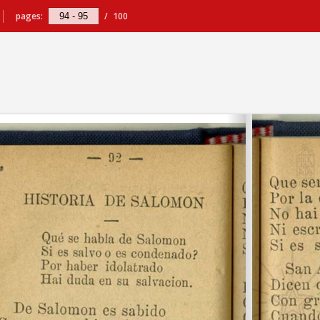
pages:
/
100