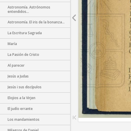
Astronomía. Astrónomos
entendidos...
Astronomía. El iris de la bonanza...
La Escritura Sagrada
María
La Pasión de Cristo
Al parecer
Jesús a Judas
Jesús i sus discípulos
Elojios a la Virjen
El judío errante
Los mandamientos
Milagros de Daniel