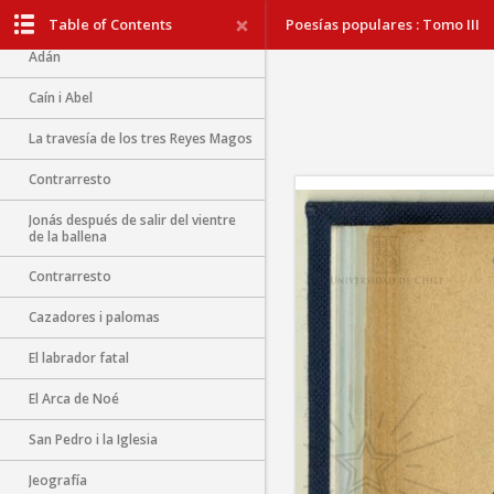
Un sueño penoso
Table of Contents
Poesías populares : Tomo III
Adán
Caín i Abel
La travesía de los tres Reyes Magos
Contrarresto
Jonás después de salir del vientre
de la ballena
Contrarresto
Cazadores i palomas
El labrador fatal
El Arca de Noé
San Pedro i la Iglesia
Jeografía