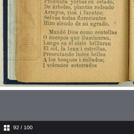
La Pasión. Estando Cristo en el
huerto...
La Pasión. Un atrevido soldado...
La Pasión. Por qué es tanta
tiranía?...
Un sueño penoso
Adán
Caín i Abel
La travesía de los tres Reyes
Magos
Contrarresto
92
/ 100