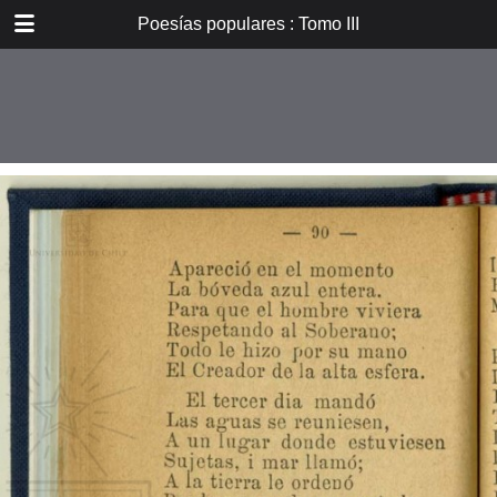
DOWNLOAD
Poesías populares : Tomo III
E_PP_059.pdf
59.9 MB
TABLE OF CONTENTS
Introducción
Don B. Vicuña Mackenna
Oradores i poetas
Verdad eterna de María
A la Cruz
La Cruz
La Pasión. De tres meses el
autor...