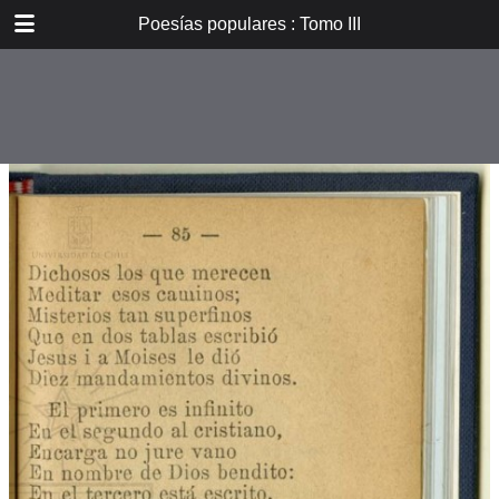
DOWNLOAD
Poesías populares : Tomo III
E_PP_059.pdf
59.9 MB
TABLE OF CONTENTS
Introducción
Don B. Vicuña Mackenna
Oradores i poetas
Verdad eterna de María
A la Cruz
La Cruz
La Pasión. De tres meses el
autor...