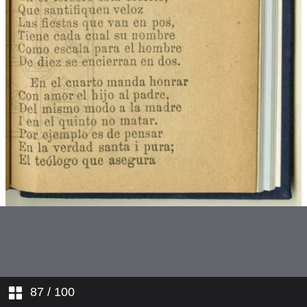
La Pasión. Estando Cristo en el
huerto...
La Pasión. Un atrevido soldado...
La Pasión. Por qué es tanta
tiranía?...
Un sueño penoso
Adán
Caín i Abel
La travesía de los tres Reyes
Magos
Contrarresto
87
/ 100