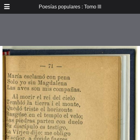
DOWNLOAD
Poesías populares : Tomo III
E_PP_059.pdf
59.9 MB
TABLE OF CONTENTS
Introducción
Don B. Vicuña Mackenna
Oradores i poetas
Verdad eterna de María
A la Cruz
La Cruz
La Pasión. De tres meses el
autor...