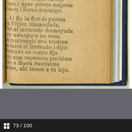
La Pasión. Estando Cristo en el
huerto...
La Pasión. Un atrevido soldado...
La Pasión. Por qué es tanta
tiranía?...
Un sueño penoso
Adán
Caín i Abel
La travesía de los tres Reyes
Magos
Contrarresto
73
/ 100