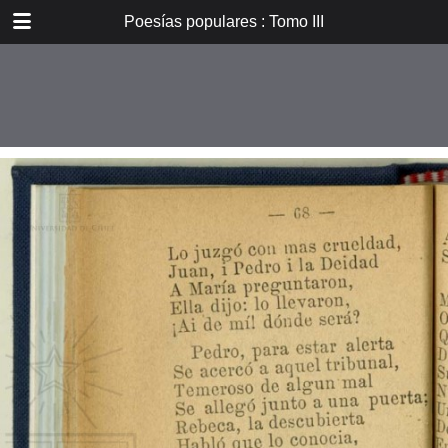
DOWNLOAD
Poesías populares : Tomo III
E_PP_059.pdf
59.9 MB
TABLE OF CONTENTS
Introducción
Don B. Vicuña Mackenna
Oradores i poetas
Verdad eterna de María
A la Cruz
La Cruz
La Pasión. De tres meses el
autor...