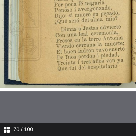
La Pasión. Estando Cristo en el
huerto...
La Pasión. Un atrevido soldado...
La Pasión. Por qué es tanta
tiranía?...
Un sueño penoso
Adán
Caín i Abel
La travesía de los tres Reyes
Magos
Contrarresto
70
/ 100