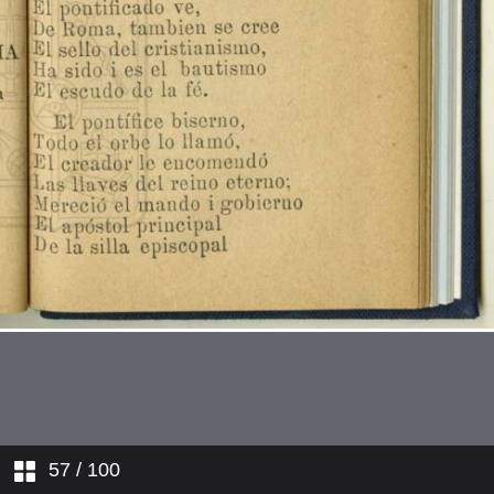
La Pasión. Estando Cristo en el
huerto...
La Pasión. Un atrevido soldado...
La Pasión. Por qué es tanta
tiranía?...
Un sueño penoso
Adán
Caín i Abel
La travesía de los tres Reyes
Magos
Contrarresto
57
/ 100