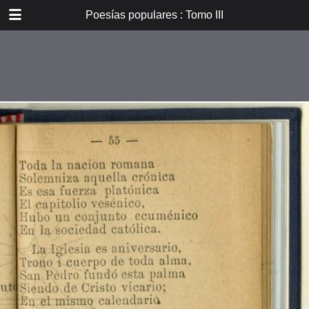
DOWNLOAD
Poesías populares : Tomo III
E_PP_059.pdf
59.9 MB
TABLE OF CONTENTS
Introducción
Don B. Vicuña Mackenna
Oradores i poetas
Verdad eterna de María
A la Cruz
La Cruz
La Pasión. De tres meses el
autor...